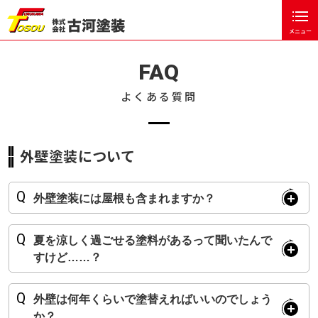
メニュー
閉じる
ホーム
FAQ
古河塗装について
よくある質問
塗装工事の流れ
お客様の声
外壁塗装について
塗装のポイント
外壁塗装には屋根も含まれますか？
塗料の紹介
塗り替えの時期について
夏を涼しく過ごせる塗料があるって聞いたんで
すけど……？
よくある質問
施工事例
外壁は何年くらいで塗替えればいいのでしょう
か？