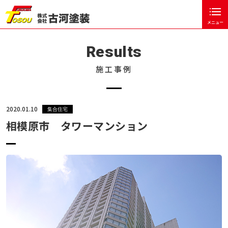
メニュー
閉じる
ホーム
Results
古河塗装について
施工事例
塗装工事の流れ
お客様の声
2020.01.10
集合住宅
相模原市 タワーマンション
塗装のポイント
施工事例
戸建住宅
集合住宅
公共事業