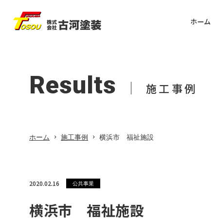
ホーム
ホーム
古河塗装について
Painting point
Results
Intro
Koda
塗料
戸建
Results
塗装工事の流れ
塗装のポイント
施工事例
施工事例
お客様の声
FAQ
Kouk
よく
公共
塗装のポイント
ホーム
施工事例
横浜市 福祉施設
施工事例
Etc
戸建住宅
その
2020.02.16
集合住宅
公共事業
横浜市 福祉施設
公共事業