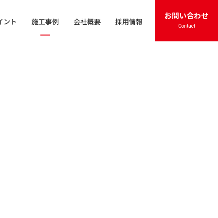
お問い合わせ
イント
施工事例
会社概要
採用情報
閉じる
Contact
Contact
Contact
いて
0120-862-852
0120-862-852
TEL
TEL
受付時間 / 8：30 ～ 18：00
受付時間 / 8：30 ～ 18：00
アクセス
アクセス
お問い合わせ
お問い合わせ
プライバシーポリシー
プライバシーポリシー