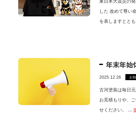
東日本大震災の発
した 改めて尊い
を表しますととも
年末年始
2025.12.26
お知
古河塗装は毎日元
お見積もりや、ご
せください。 …