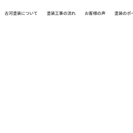
古河塗装について
塗装工事の流れ
お客様の声
塗装のポ
duction of paint
te
About repainting time
Syugo
の紹介
住宅
塗り替えの時期につ
集合住宅
yo
Temp
ある質問
事業
店舗
他