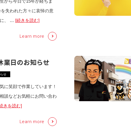
生から今日で15年が経ちま
命を失われた方々に哀悼の意
に、 …
[続きを読む]
Learn more
休業日のお知らせ
らせ
気に笑顔で作業しています！
相談などお気軽にお問い合わ
[続きを読む]
Learn more