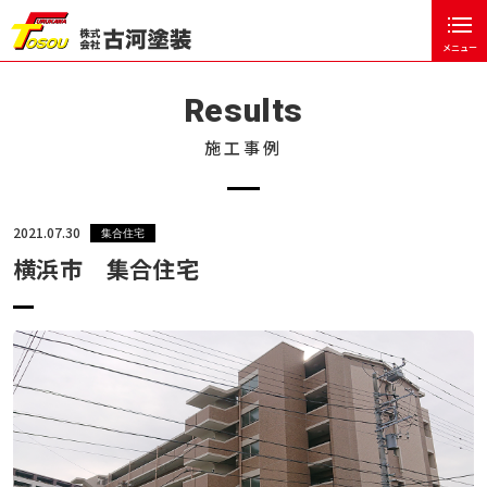
メニュー
閉じる
ホーム
Results
古河塗装について
施工事例
塗装工事の流れ
お客様の声
2021.07.30
集合住宅
横浜市 集合住宅
塗装のポイント
施工事例
戸建住宅
集合住宅
公共事業