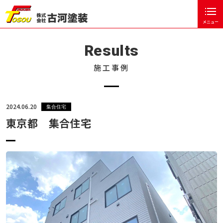
メニュー
閉じる
ホーム
Results
古河塗装について
施工事例
塗装工事の流れ
お客様の声
2024.06.20
集合住宅
東京都 集合住宅
塗装のポイント
施工事例
戸建住宅
集合住宅
公共事業