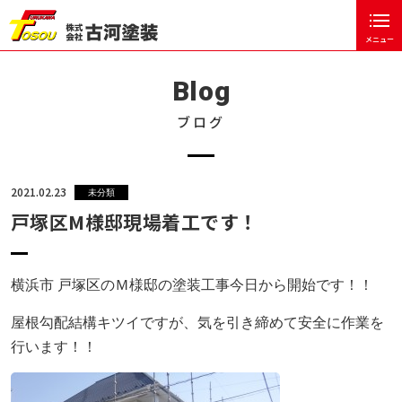
メニュー
閉じる
ホーム
Blog
古河塗装について
ブログ
塗装工事の流れ
お客様の声
2021.02.23
未分類
戸塚区M様邸現場着工です！
塗装のポイント
施工事例
横浜市 戸塚区のＭ様邸の塗装工事今日から開始です！！
会社概要
屋根勾配結構キツイですが、気を引き締めて安全に作業を
ブログ
行います！！
お知らせ